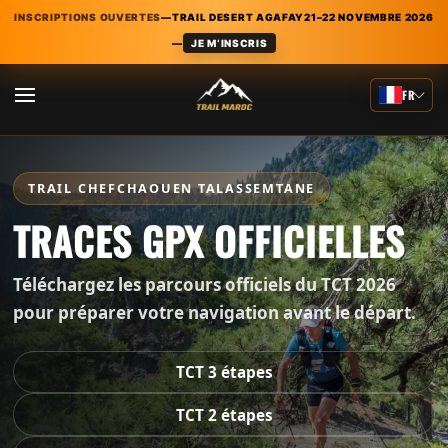
INSCRIPTIONS OUVERTES
—
TRAIL DESERT AGAFAY
21–22 NOVEMBRE 2026
—
JE M’INSCRIS
Skip
to
FR
main
content
TRAIL CHEFCHAOUEN TALASSEMTANE
TRACES GPX OFFICIELLES
Téléchargez les parcours officiels du TCT 2026
pour préparer votre navigation avant le départ.
TCT 3 étapes
TCT 2 étapes