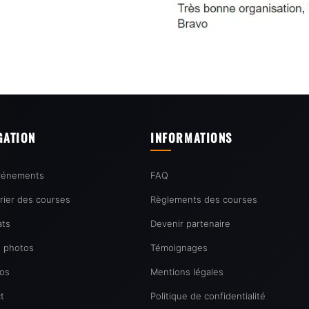
GATION
INFORMATIONS
vénements
FAQ
rier des courses
Règlements des courses
ats
Devenir partenaire
e photos
Témoignages
os
Mentions légales
t
Politique de confidentialité