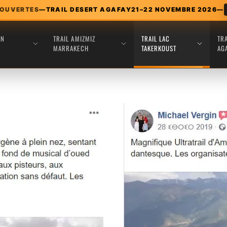
 OUVERTES
—
TRAIL DESERT AGAFAY
21–22 NOVEMBRE 2026
—
EN
TRAIL AMIZMIZ
TRAIL LAC
TR
MARRAKECH
TAKERKOUST
AG