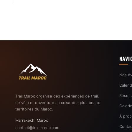
NAVI
Nos é
Calend
Résult
Trail Maroc organise des expériences de trail,
de vélo et d’aventure au cœur des plus beaux
Galeri
territoires du Maroc.
À prop
Marrakech, Maroc
Contac
contact@trailmaroc.com