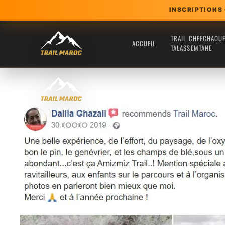
INSCRIPTIONS
Skip
TRAIL CHEFCHAOU
to
ACCUEIL
TALASSEMTANE
main
content